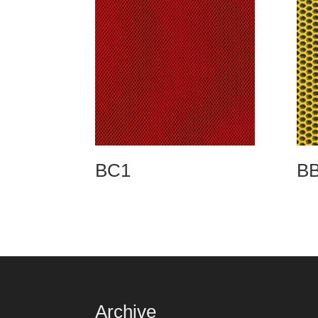
BC1
B
Archive