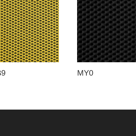
B9
MY0