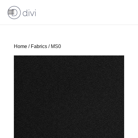
Home
/
Fabrics
/ MS0