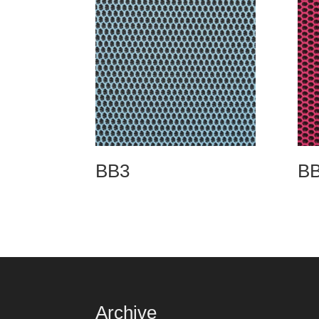
BB3
B
Archive