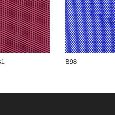
B1
B98