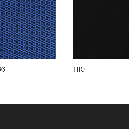
B6
HI0