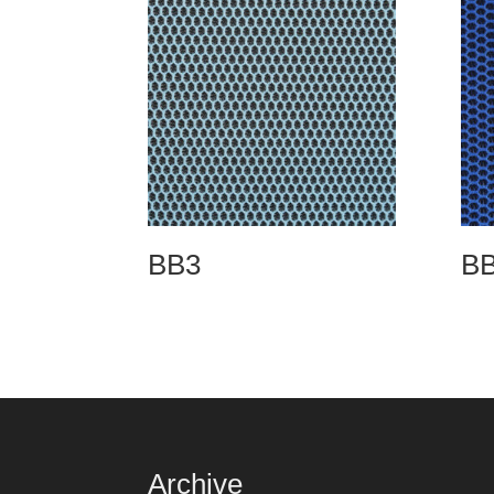
BB3
B
Archive