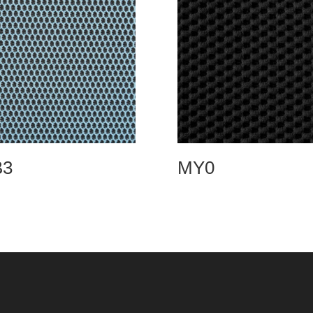
B3
MY0