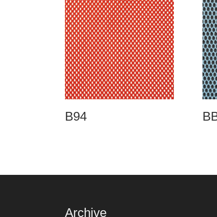
B94
B
Archive