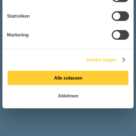
#topstarnews
Statistiken
Erhalte immer die ersten Einblicke über neue
Marketing
Produkte, exklusive News über Topstar,
Eventeinladungen, Branchennews und vieles
mehr!
Details zeigen
Verpasse also keine Neuigkeiten der Topstar
GmbH und unserer spannenden Markenwelten
Alle zulassen
– registriere Dich jetzt!
Ablehnen