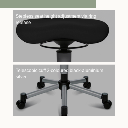
Stepless seat height adjustment via ring
release
Telescopic cuff 2-coloured black-aluminium
silver