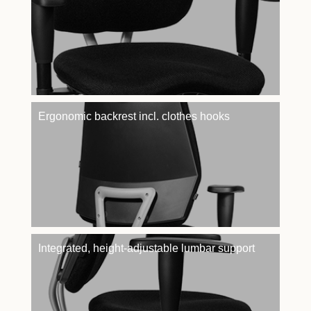
Ergonomic backrest incl. clothes hooks
Integrated, height-adjustable lumbar support