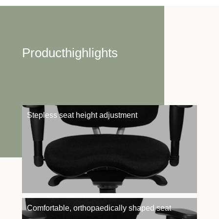
Producthighlights
Stepless seat height adjustment
Comfortable, orthopaedically shaped seat