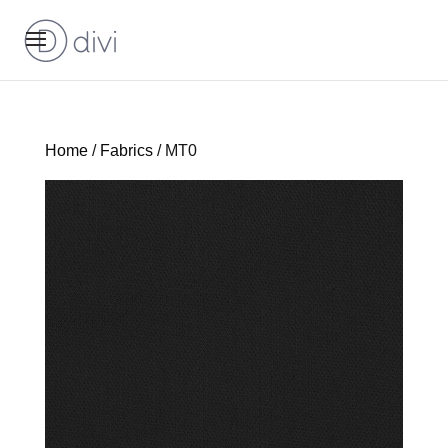
Home
/
Fabrics
/ MT0